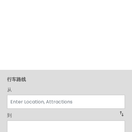
行车路线
从
swap_vert
到