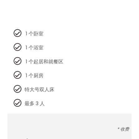
1 个卧室
1 个浴室
1 个起居和就餐区
1 个厨房
特大号双人床
最多 3 人
* 收费