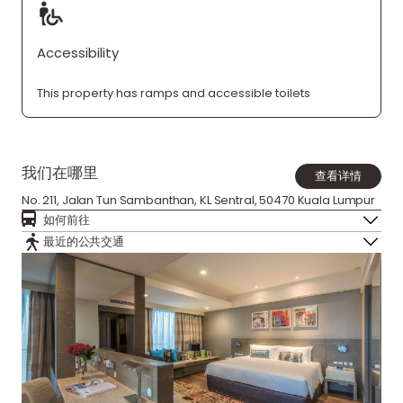
Accessibility
This property has ramps and accessible toilets
我们在哪里
查看详情
No. 211, Jalan Tun Sambanthan, KL Sentral, 50470 Kuala Lumpur
如何前往
最近的公共交通