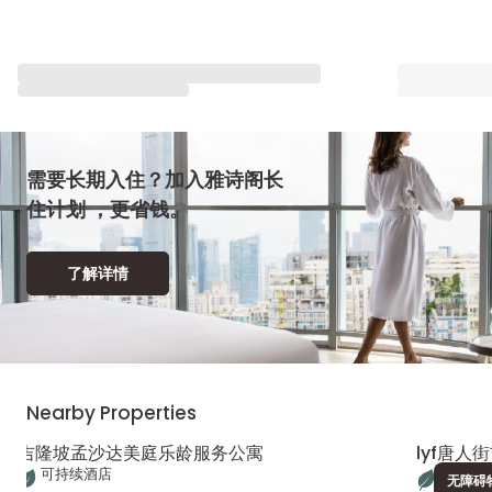
与雅星会一同重塑“体验”
查看全部
需要长期入住？加入雅诗阁长
住计划 ，更省钱。
了解详情
Nearby Properties
吉隆坡孟沙达美庭乐龄服务公寓
lyf唐人
可持续酒店
可持续
无障碍