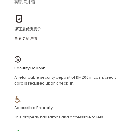
英语, 马来语
保证最优惠房价
查看更多详情
Security Deposit
A refundable security deposit of RM200 in cash/credit
card is required upon check-in.
Accessible Property
This property has ramps and accessible toilets