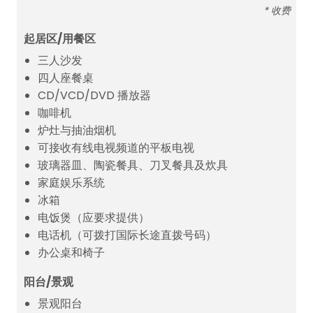
* 收费
起居区/用餐区
三人沙发
四人座餐桌
CD/VCD/DVD 播放器
咖啡机
炉灶与抽油烟机
可接收有线电视频道的平板电视
玻璃器皿、陶瓷餐具、刀叉餐具及炊具
家庭娱乐系统
冰箱
电饭煲（应要求提供）
电话机（可拨打国际长途直拨号码）
办公桌和椅子
阳台/景观
景观阳台