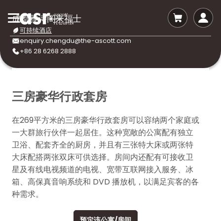
成都雅诗阁来福士
可持续酒店
enquiry.chengdu@the-ascott.com
+86 28 6268 2888
三房豪华行政套房
在269平方米的三房豪华行政套房可以容纳两个家庭或
一大群旅行伙伴一起居住。这种宽敞的公寓配有独立
卫浴、配套齐全的厨房，并且有三张特大床或两张特
大床配搭两张双床可供选择。房间内还配有可接收卫
星及有线电视频道的电视、宽带互联网接入服务、冰
箱、高保真音响系统和 DVD 播放机，以满足宾客的各
种需求。
预定该公寓/房间