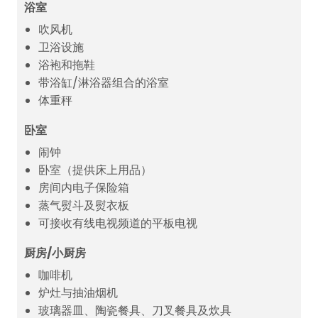
浴室
吹风机
卫浴设施
浴袍和拖鞋
带浴缸/淋浴器组合的浴室
体重秤
卧室
闹钟
卧室（提供床上用品）
房间内电子保险箱
蒸气熨斗及熨衣板
可接收有线电视频道的平板电视
厨房/小厨房
咖啡机
炉灶与抽油烟机
玻璃器皿、陶瓷餐具、刀叉餐具及炊具