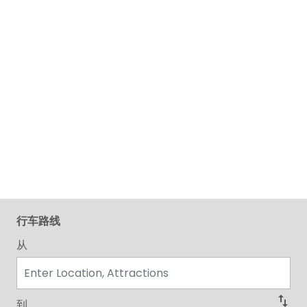
行车路线
从
swap_vert
到