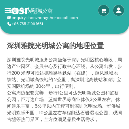
深圳雅院光明城公寓
enquiry.shenzhen@the-ascott.com
+86 755 2106 1651
深圳雅院光明城公寓的地理位置
深圳雅院光明城服务公寓坐落于深圳光明区核心地段，周
边产业园区、会展中心及行政中心环绕。从公寓出发，步
行200 米即可抵达德雅路地铁站（在建），距凤凰城地
铁站、光明城高铁站约 2公里，离深圳北高铁站和深圳宝
安国际机场约 30公里，出行便利。
公寓周边配套完善，步行1公里可达光明新城公园和虹桥
公园，距万达广场、蓝鲸世界等商业体仅3公里左右。休
闲娱乐丰富，5公里以内车程可到深圳光明农场、华侨城
光明欢乐田园，10公里左右车程能达石岩湿地公园、观澜
古墟等热门景区，全方位满足品质生活需求 。