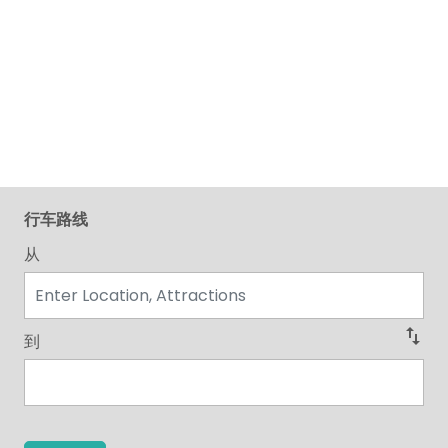
行车路线
从
swap_vert
到