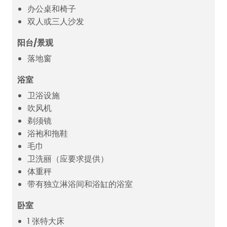
办公桌和椅子
双人或三人沙发
阳台/景观
落地窗
浴室
卫浴设施
吹风机
剃须镜
浴袍和拖鞋
毛巾
卫洗丽（应要求提供）
体重秤
带有独立淋浴间和浴缸的浴室
卧室
1 张特大床