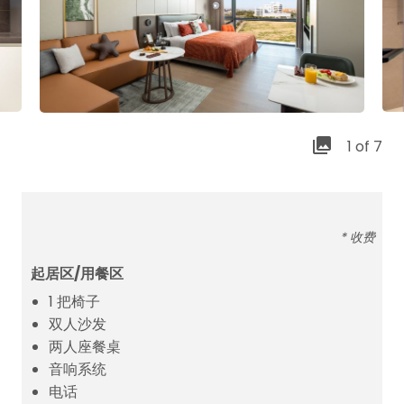
1 of 7
* 收费
起居区/用餐区
1 把椅子
双人沙发
两人座餐桌
音响系统
电话