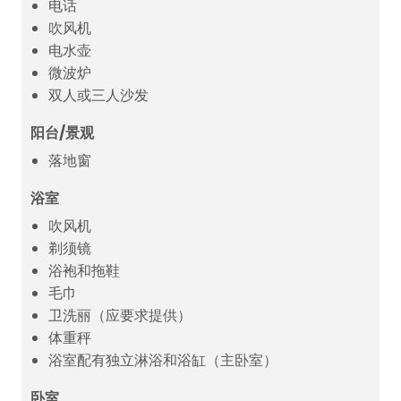
电话
吹风机
电水壶
微波炉
双人或三人沙发
阳台/景观
落地窗
浴室
吹风机
剃须镜
浴袍和拖鞋
毛巾
卫洗丽（应要求提供）
体重秤
浴室配有独立淋浴和浴缸（主卧室）
卧室