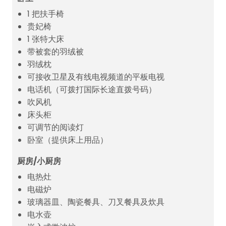
1 把扶手椅
贵妃椅
1 张特大床
带被套的羽绒被
羽绒枕
可接收卫星及有线电视频道的平板电视
电话机（可拨打国际长途直拨号码）
吹风机
床头柜
可调节的阅读灯
卧室（提供床上用品）
厨房/小厨房
电热灶
电磁炉
玻璃器皿、陶瓷餐具、刀叉餐具及炊具
电水壶