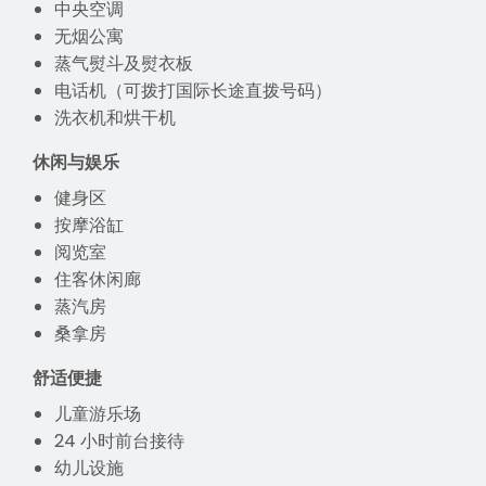
中央空调
无烟公寓
蒸气熨斗及熨衣板
电话机（可拨打国际长途直拨号码）
洗衣机和烘干机
休闲与娱乐
健身区
按摩浴缸
阅览室
住客休闲廊
蒸汽房
桑拿房
舒适便捷
儿童游乐场
24 小时前台接待
幼儿设施