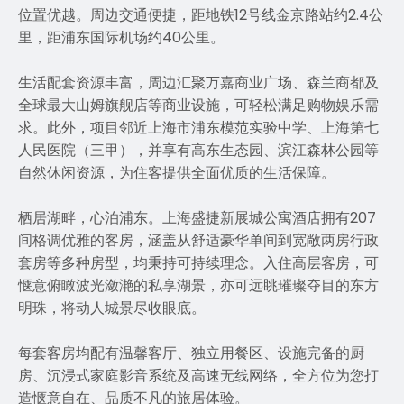
位置优越。周边交通便捷，距地铁12号线金京路站约2.4公
里，距浦东国际机场约40公里。
生活配套资源丰富，周边汇聚万嘉商业广场、森兰商都及
全球最大山姆旗舰店等商业设施，可轻松满足购物娱乐需
求。此外，项目邻近上海市浦东模范实验中学、上海第七
人民医院（三甲），并享有高东生态园、滨江森林公园等
自然休闲资源，为住客提供全面优质的生活保障。
栖居湖畔，心泊浦东。上海盛捷新展城公寓酒店拥有207
间格调优雅的客房，涵盖从舒适豪华单间到宽敞两房行政
套房等多种房型，均秉持可持续理念。入住高层客房，可
惬意俯瞰波光潋滟的私享湖景，亦可远眺璀璨夺目的东方
明珠，将动人城景尽收眼底。
每套客房均配有温馨客厅、独立用餐区、设施完备的厨
房、沉浸式家庭影音系统及高速无线网络，全方位为您打
造惬意自在、品质不凡的旅居体验。