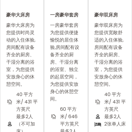
豪华大床房
一房豪华套房
豪华双床房
豪华大床房为
一房豪华套房
豪华双床房为
您提供时尚灵
为您提供便捷
您提供宽敞舒
动的入住体验,
愉悦的居住体
适的入住体验,
房间配有设备
验,房间配有设
房间配有设备
齐全的厨房、
备齐全的厨
齐全的厨房、
干湿分离的浴
房、干湿分离
干湿分离的浴
室，为您提供
的浴室、独立
室，为您提供
安放身心的休
的起居空间，
安放身心的休
憩空间。
为您提供安放
憩空间。
身心的休憩空
40 平方
40 平方
间。
米/ 431 平
米/ 431 平
方英尺
60 平方
方英尺
最多2人
米/ 646
最多2人
（不可加
平方英尺
2张单人床
床）
最多2人