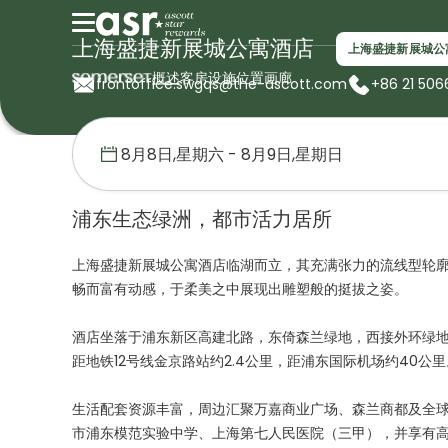
上海盛捷新展城公寓酒店
上海盛捷新展城公
概述
客房
设施
位置
画廊
frontoffice.swgqs@the-ascott.com
+86 21 506
首页
盛捷服务公寓
中国
上海盛捷新展城公寓酒店
浦东生态绿洲，都市活力居所
上海盛捷新展城公寓酒店临湖而立，其充满张力的流线型轮
畅而富有动感，于柔美之中展现出雕塑般的挺拔之姿。
酒店坐落于浦东新区高建北路，东倚森兰绿地，西接外环绿
距地铁12号线金京路站约2.4公里，距浦东国际机场约40公里
生活配套资源丰富，周边汇聚万嘉商业广场、森兰商都及全
市浦东模范实验中学、上海第七人民医院（三甲），并享有