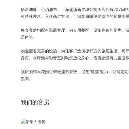
栖居湖畔，心泊浦东。上海盛捷新展城公寓酒店拥有207间
可持续理念。入住高层客房，可惬意俯瞰波光潋滟的私享湖
每套客房均配有温馨客厅、独立用餐区、设施完备的厨房、
居体验。
物业配备完善的设施，为住客打造便捷舒适的旅居生活。餐
身房、水疗池与影音室则助您放松身心。酒店还设有儿童游
顶层的露天花园可俯瞰浦东景致，尽览“魔都”魅力。公寓定
氛围。
我们的客房