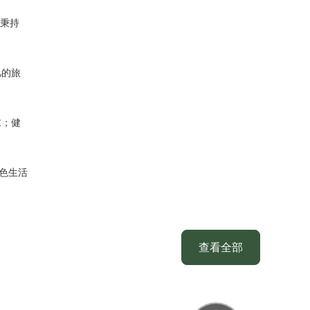
均秉持
凡的旅
求；健
色生活
查看全部