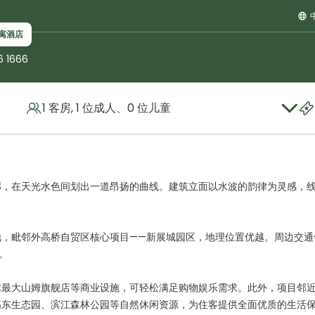
寓酒店
6 1666
1 客房, 1 位成人、0 位儿童
廓，在天光水色间划出一道昂扬的曲线。建筑立面以水波的韵律为灵感，
地，毗邻外高桥自贸区核心项目——新展城园区，地理位置优越。周边交通
。
球最大山姆旗舰店等商业设施，可轻松满足购物娱乐需求。此外，项目邻
高东生态园、滨江森林公园等自然休闲资源，为住客提供全面优质的生活