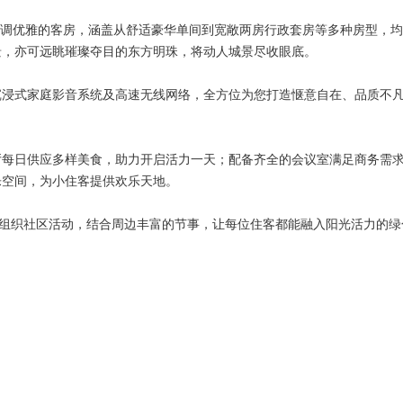
格调优雅的客房，涵盖从舒适豪华单间到宽敞两房行政套房等多种房型，
景，亦可远眺璀璨夺目的东方明珠，将动人城景尽收眼底。
沉浸式家庭影音系统及高速无线网络，全方位为您打造惬意自在、品质不
厅每日供应多样美食，助力开启活力一天；配备齐全的会议室满足商务需
乐空间，为小住客提供欢乐天地。
期组织社区活动，结合周边丰富的节事，让每位住客都能融入阳光活力的绿