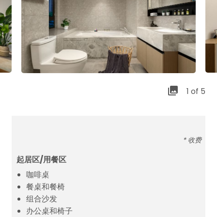
1 of 5
* 收费
起居区/用餐区
咖啡桌
餐桌和餐椅
组合沙发
办公桌和椅子