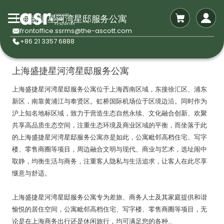
上海盛捷星河湾星邸服务公寓
frontoffice.ssrms@the-ascott.com
+86 21 3357 6888
上海盛捷星河湾星邸服务公寓
上海盛捷星河湾星邸服务公寓位于上海西南区域，东接徐汇区、浦东
新区，南靠黄浦江与奉贤区。虹桥国际机场位于区境边沿。同时作为
沪上知名地标区域，致力于营造生态自然永续、文化融合创新、欢聚
共享高品质生态空间，注重生态环境及商业区域的平衡，而坐落于此
的上海盛捷星河湾星邸服务公寓亦是如此，公寓毗邻高档住宅、写字
楼、零售商圈等项目，周边融合文明与现代、商业与艺术，选址闹中
取静，均衡生活与商务，注重客人隐私与生活追求，让客人在此尽享
惬意与舒适。
上海盛捷星河湾星邸服务公寓专为差旅、商务人士及其家庭提供和谐
愉悦的居住空间，公寓毗邻高档住宅、写字楼、零售商圈等项目，无
论是在上海商务出行还是休闲旅行，均可满足您的各种...