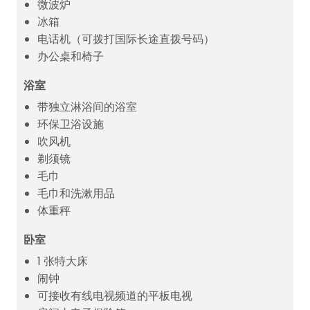
微波炉
冰箱
电话机（可拨打国际长途直拨号码）
办公桌和椅子
浴室
带独立淋浴间的浴室
环保卫浴设施
吹风机
剃须镜
毛巾
毛巾和洗漱用品
体重秤
卧室
1 张特大床
闹钟
可接收有线电视频道的平板电视