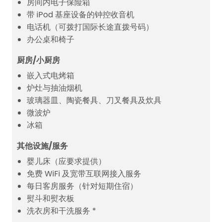
房间内电子保险箱
带 iPod 基座设备的钟控收音机
电话机（可拨打国际长途直拨号码）
办公桌和椅子
厨房/小厨房
嵌入式电烤箱
炉灶与抽油烟机
玻璃器皿、陶瓷餐具、刀叉餐具及炊具
微波炉
冰箱
其他设施/服务
婴儿床（应要求提供）
免费 WiFi 及宽带互联网接入服务
每日客房服务（针对短期住宿）
熨斗和熨衣板
洗衣房和干洗服务 *