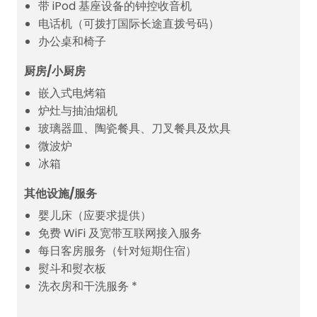
带 iPod 基座设备的钟控收音机
电话机（可拨打国际长途直拨号码）
办公桌和椅子
厨房/小厨房
嵌入式电烤箱
炉灶与抽油烟机
玻璃器皿、陶瓷餐具、刀叉餐具及炊具
微波炉
冰箱
其他设施/服务
婴儿床（应要求提供）
免费 WiFi 及宽带互联网接入服务
每日客房服务（针对短期住宿）
熨斗和熨衣板
洗衣房和干洗服务 *