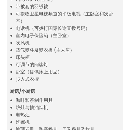
带被套的羽绒被
可接收卫星电视频道的平板电视（主卧室和次卧
室）
电话机（可拨打国际长途直拨号码）
室内电子保险箱（主卧室）
吹风机
蒸气熨斗及熨衣板 (主人房）
床头柜
可调节的阅读灯
卧室（提供床上用品）
步入式衣橱
厨房/小厨房
咖啡和茶制作用具
炉灶与抽油烟机
电热灶
洗碗机
玻璃器皿、陶瓷餐具、刀叉餐具及炊具