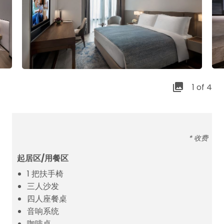
1 of 4
* 收费
起居区/用餐区
1 把扶手椅
三人沙发
四人座餐桌
音响系统
咖啡桌