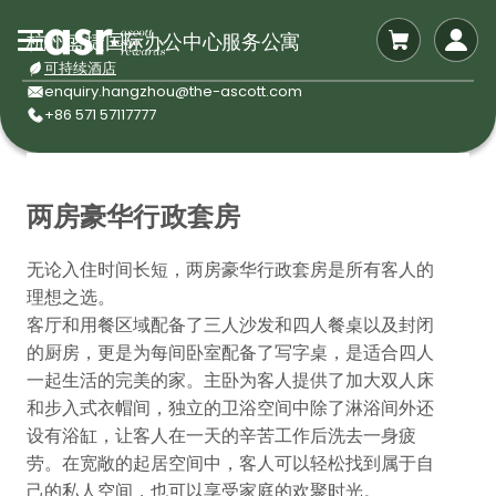
杭州盛捷国际办公中心服务公寓
可持续酒店
enquiry.hangzhou@the-ascott.com
+86 571 57117777
两房豪华行政套房
无论入住时间长短，两房豪华行政套房是所有客人的
理想之选。
客厅和用餐区域配备了三人沙发和四人餐桌以及封闭
的厨房，更是为每间卧室配备了写字桌，是适合四人
一起生活的完美的家。主卧为客人提供了加大双人床
和步入式衣帽间，独立的卫浴空间中除了淋浴间外还
设有浴缸，让客人在一天的辛苦工作后洗去一身疲
劳。在宽敞的起居空间中，客人可以轻松找到属于自
己的私人空间，也可以享受家庭的欢聚时光。