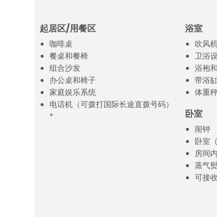
起居区/用餐区
浴室
咖啡桌
吹风
餐桌和餐椅
卫浴
组合沙发
浴袍
办公桌和椅子
带浴缸
家庭娱乐系统
体重
电话机（可拨打国际长途直拨号码）
卧室
*
闹钟
卧室
房间
蒸气
可接