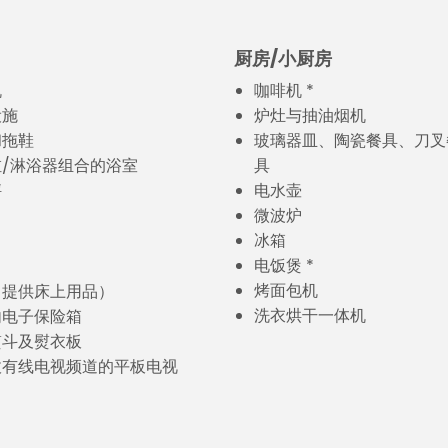
厨房/小厨房
机
咖啡机 *
设施
炉灶与抽油烟机
和拖鞋
玻璃器皿、陶瓷餐具、刀叉
/淋浴器组合的浴室
具
秤
电水壶
微波炉
冰箱
电饭煲 *
烤面包机
（提供床上用品）
洗衣烘干一体机
内电子保险箱
熨斗及熨衣板
收有线电视频道的平板电视