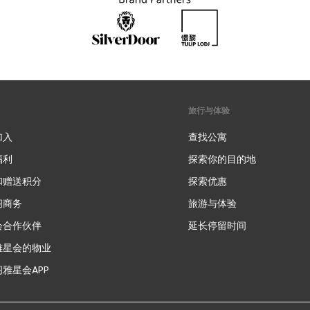
旅行与体验
加入
查找公寓
福利
探索你的目的地
和赠送积分
探索优惠
新
阁商务
旅游与体验
会合作伙伴
延长停留时间
雅星会的物业
雅星会APP