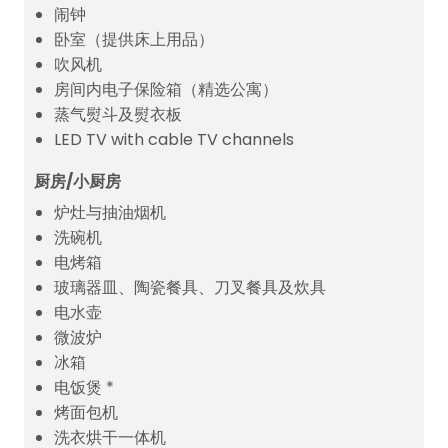
闹钟
卧室（提供床上用品）
吹风机
房间内电子保险箱（精选公寓）
蒸气熨斗及熨衣板
LED TV with cable TV channels
厨房/小厨房
炉灶与抽油烟机
洗碗机
电烤箱
玻璃器皿、陶瓷餐具、刀叉餐具及炊具
电水壶
微波炉
冰箱
电饭煲 *
烤面包机
洗衣烘干一体机