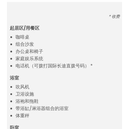
* 收费
起居区/用餐区
咖啡桌
组合沙发
办公桌和椅子
家庭娱乐系统
电话机（可拨打国际长途直拨号码） *
浴室
吹风机
卫浴设施
浴袍和拖鞋
带浴缸/淋浴器组合的浴室
体重秤
卧室