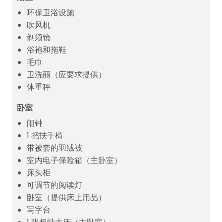
环保卫浴设施
吹风机
剃须镜
浴袍和拖鞋
毛巾
卫洗丽（应要求提供）
体重秤
卧室
闹钟
1 把扶手椅
带被套的羽绒被
室内电子保险箱（主卧室）
床头柜
可调节的阅读灯
卧室（提供床上用品）
写字台