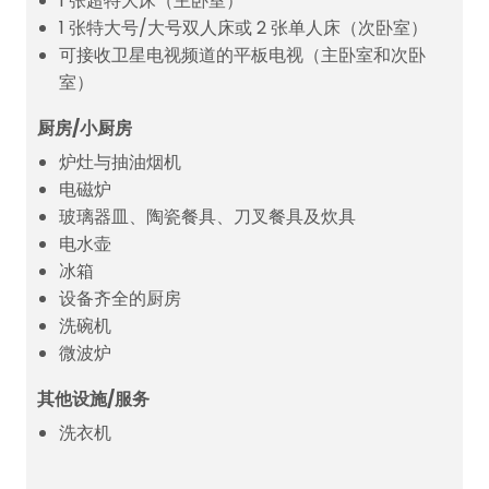
1 张超特大床（主卧室）
1 张特大号/大号双人床或 2 张单人床（次卧室）
可接收卫星电视频道的平板电视（主卧室和次卧
室）
厨房/小厨房
炉灶与抽油烟机
电磁炉
玻璃器皿、陶瓷餐具、刀叉餐具及炊具
电水壶
冰箱
设备齐全的厨房
洗碗机
微波炉
其他设施/服务
洗衣机