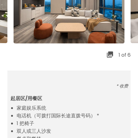
1 of 6
* 收费
起居区/用餐区
家庭娱乐系统
电话机（可拨打国际长途直拨号码） *
1 把椅子
双人或三人沙发