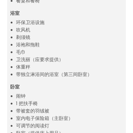
餐桌和餐椅
浴室
环保卫浴设施
吹风机
剃须镜
浴袍和拖鞋
毛巾
卫洗丽（应要求提供）
体重秤
带独立淋浴间的浴室（第三间卧室）
卧室
闹钟
1 把扶手椅
带被套的羽绒被
室内电子保险箱（主卧室）
可调节的阅读灯