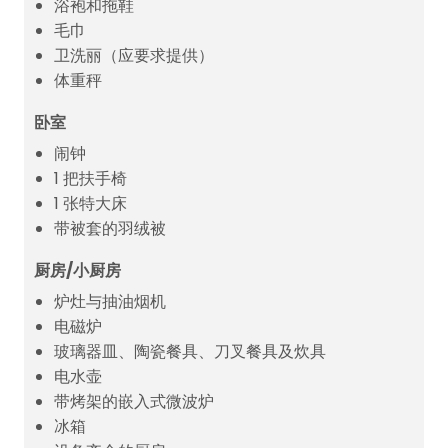
浴袍和拖鞋
毛巾
卫洗丽（应要求提供）
体重秤
卧室
闹钟
1 把扶手椅
1 张特大床
带被套的羽绒被
厨房/小厨房
炉灶与抽油烟机
电磁炉
玻璃器皿、陶瓷餐具、刀叉餐具及炊具
电水壶
带烤架的嵌入式微波炉
冰箱