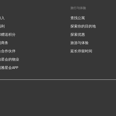
旅行与体验
加入
查找公寓
福利
探索你的目的地
和赠送积分
探索优惠
新
阁商务
旅游与体验
会合作伙伴
延长停留时间
雅星会的物业
雅星会APP