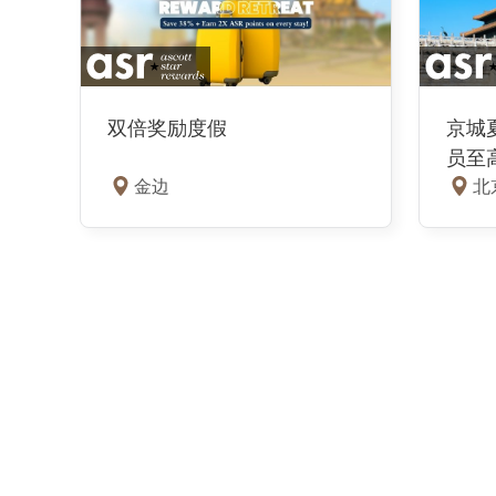
京城夏
双倍奖励度假
员至高
北
金边