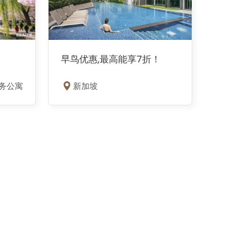
早鸟优惠,最高能享7折！
务公寓
新加坡