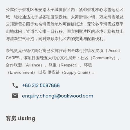
公寓位于崇礼区永安路太子城度假区内，紧邻崇礼核心冰雪运动区
域，轻松通达太子城各项度假设施。太舞滑雪小镇、万龙滑雪场及
云顶滑雪公园等知名滑雪胜地均可便捷抵达，无论冬季滑雪或夏季
山地休闲，皆适合安排一日行程。国宾别墅片区的环境让您被群山
与清新空气环抱，同时兼顾崇礼区内的交通与配套便利。
崇礼奥克伍德优阁公寓已实施雅诗阁全球可持续发展项目
Ascott
CARES
，该项目围绕五大核心支柱展开：社区（
Community
）、
合作联盟（
Alliance
）、尊重（
Respect
）、环境
（
Environment
）
以及
供应链（
Supply Chain
）。
+86 313 5697888
enquiry.chongli@oakwood.com
客房 Listing