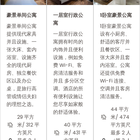
豪景单间公寓
一居室行政公
1卧室豪景公寓
寓
豪景单间公寓
1卧室豪景公寓
提供现代家具
一居室行政公
设有小厨房、
并且设施、一
寓拥有时尚的
舒适的客厅并
张大床、套内
内饰并且便利
且餐饮区、一
浴室、设施齐
设施，例如免
张大床并且套
全的现代厨
费 Wi-Fi、客
内浴室。公寓
房、独立餐饮
房清洁服务和
还提供免费
区以及办公
并且 多分区空
Wi-Fi 连接、
桌，是旅行高
调。酒店的所
空调并且客房
管或情侣夫妇
有便利设施让
清洁服务。
的理想之选。
您尽享如家般
44 平方
的舒适体验。
29 平方
米/ 474
米/ 312 平
40 平方
平方英尺
方英尺
米/ 431 平
最多 2 人