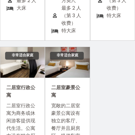
最多 2 人
方英尺
（第 3 人
大床
最多 2 人
收费）
（第 3 人
特大床
收费）
特大床
非常适合家庭
非常适合家庭
二居室行政公
二居室豪景公
寓
寓
二居室行政公
宽敞的二居室
寓为商务或休
豪景公寓设有
闲游客提供现
独立的客厅、
代生活。公寓
餐厅并且厨房