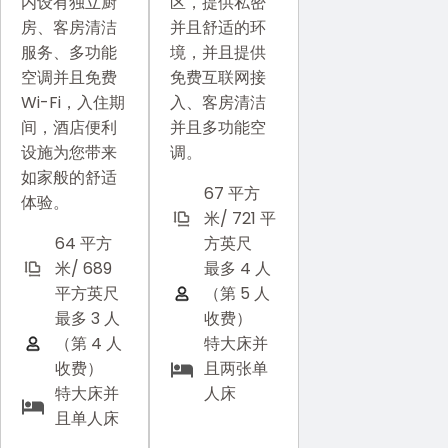
内设有独立厨
区，提供私密
房、客房清洁
并且舒适的环
服务、多功能
境，并且提供
空调并且免费
免费互联网接
Wi-Fi，入住期
入、客房清洁
间，酒店便利
并且多功能空
设施为您带来
调。
如家般的舒适
67 平方
体验。
米/ 721 平
64 平方
方英尺
米/ 689
最多 4 人
平方英尺
（第 5 人
最多 3 人
收费）
（第 4 人
特大床并
收费）
且两张单
特大床并
人床
且单人床