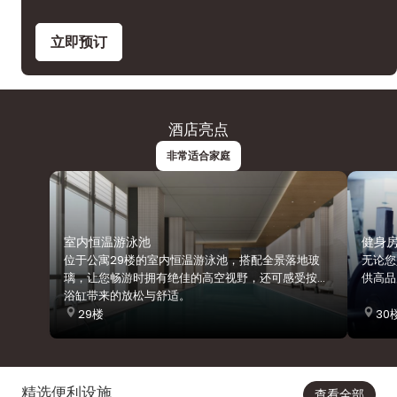
立即预订
酒店亮点
非常适合家庭
室内恒温游泳池
健身
位于公寓29楼的室内恒温游泳池，搭配全景落地玻
无论您
璃，让您畅游时拥有绝佳的高空视野，还可感受按摩
供高品
浴缸带来的放松与舒适。
29楼
30
精选便利设施
查看全部