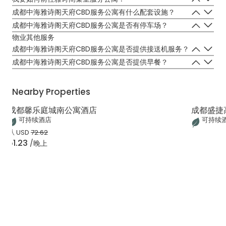
可以乘坐出租车或乘坐地铁6号线（天府商务区站）直达成都中海雅诗
成都中海雅诗阁天府CBD服务公寓有什么配套设施？
阁天府CBD服务公寓。
成都中海雅诗阁天府CBD服务公寓提供的设施有：免费wifi、室内恒温
成都中海雅诗阁天府CBD服务公寓是否有停车场？
游泳池、健身房、儿童游乐室、餐厅、多功能会议室、影音室等。
成都中海雅诗阁天府CBD服务公寓有停车场。
物业其他服务
成都中海雅诗阁天府CBD服务公寓是否提供接送机服务？
成都中海雅诗阁天府CBD服务公寓提供有偿接机服务。住客可以拨打我
成都中海雅诗阁天府CBD服务公寓是否提供早餐？
们的前台电话咨询及预定相关服务。
是的，公寓提供早餐。每天早上七点至十点，您可以在29楼云享餐厅
享用自助早餐。
Nearby Properties
成都馨乐庭城南公寓酒店
成都盛捷
可持续酒店
可持续
从
USD
72.62
51.23
/晚上