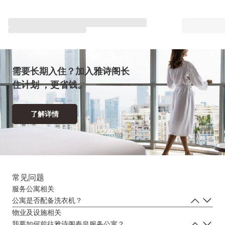
与雅星会一同重塑“体验”
查看全部
需要长期入住？加入雅诗阁长
住计划 ，更省钱。
了解详情
常见问题
服务公寓相关
公寓是否配备洗衣机？
公寓的所有房型均配备洗衣烘干一体机。
物业及设施相关
我要如何前往雅诗阁秦皇服务公寓？