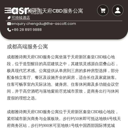
成都中海雅诗阁天府CBD服务公寓
可持续酒店
enquiry.chengdu@the-ascott.com
+86 28 8911 9888
成都高端服务公寓
成都雅诗阁天府
CBD服务公寓坐落于天府新区秦皇CBD核心地
段，位于造型醒目的高层建筑之中，其建筑灵感源自层叠山石，
极具现代艺术感。公寓提供从单房到三房的多种房型选择，部分
配备独立客厅、餐区及设施齐全的厨房，适合长住及家庭旅客。
住客可畅享室内天际泳池、健身房、住客休闲廊及多功能会议空
间，并于高空酒吧与落地窗前尽览城市景致，是商务出行与休闲
度假的理想之选。
成都雅诗阁天府
CBD服务公寓位于天府新区秦皇CBD核心地段，
紧邻城市新兴商务与会展板块。步行约50米即可抵达地铁6号线天
府商务区站，步行约900米可至地铁1号线中国西部国际博览城