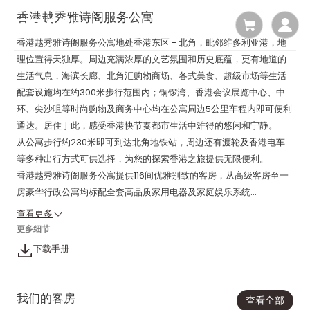
香港越秀雅诗阁服务公寓
香港越秀雅诗阁服务公寓地处香港东区 - 北角，毗邻维多利亚港，地
理位置得天独厚。周边充满浓厚的文艺氛围和历史底蕴，更有地道的
生活气息，海滨长廊、北角汇购物商场、各式美食、超级市场等生活
配套设施均在约300米步行范围内；铜锣湾、香港会议展览中心、中
环、尖沙咀等时尚购物及商务中心均在公寓周边5公里车程内即可便利
通达。居住于此，感受香港快节奏都市生活中难得的悠闲和宁静。
从公寓步行约230米即可到达北角地铁站，周边还有渡轮及香港电车
等多种出行方式可供选择，为您的探索香港之旅提供无限便利。
香港越秀雅诗阁服务公寓提供116间优雅别致的客房，从高级客房至一
房豪华行政公寓均标配全套高品质家用电器及家庭娱乐系统...
查看更多
更多细节
下载手册
我们的客房
查看全部