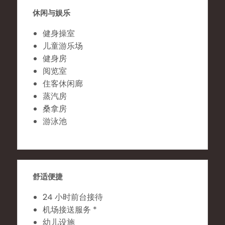
休闲与娱乐
健身操室
儿童游乐场
健身房
阅览室
住客休闲廊
蒸汽房
桑拿房
游泳池
舒适便捷
24 小时前台接待
机场接送服务 *
幼儿设施