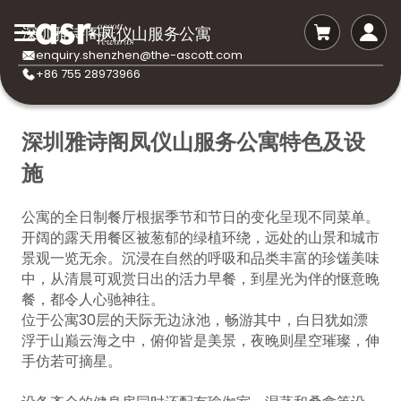
深圳雅诗阁凤仪山服务公寓
enquiry.shenzhen@the-ascott.com
+86 755 28973966
深圳雅诗阁凤仪山服务公寓特色及设
施
公寓的全日制餐厅根据季节和节日的变化呈现不同菜单。
开阔的露天用餐区被葱郁的绿植环绕，远处的山景和城市
景观一览无余。沉浸在自然的呼吸和品类丰富的珍馐美味
中，从清晨可观赏日出的活力早餐，到星光为伴的惬意晚
餐，都令人心驰神往。
位于公寓30层的天际无边泳池，畅游其中，白日犹如漂
浮于山巅云海之中，俯仰皆是美景，夜晚则星空璀璨，伸
手仿若可摘星。