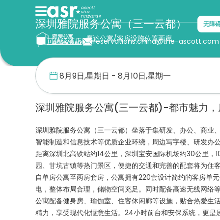
深圳雅院服务公寓（三一云都）
无障
概述
公寓/客房
设施
位置
画廊
可持续酒店
reservations.china@the-ascott.com
首页
雅院公寓
深圳雅院服务公寓（三一云都）
深圳雅院服务公寓(三一云都)-都市魅力
深圳雅院服务公寓（三一云都）坐落于集研发、办公、商业
智能制造和信息技术等优质企业环绕，周边写字楼、研发办
距离深圳北高铁站约14公里，深圳宝安国际机场约30公里，
园、甘坑古镇等热门景区，便捷的交通和完善的配套将为住
自单房公寓至两房套房，公寓拥有220套设计简约的客房单
电，整体布局合理，储物空间充足。同时配备高速无线网络
公寓配备健身房、瑜伽室、住客休闲廊等设施，贴合热爱生
精力，享受现代化惬意生活。24小时前台和安保系统，更是