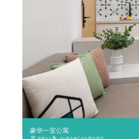
豪华一室公寓
至多2人
40 平方米/ 431 平方英尺