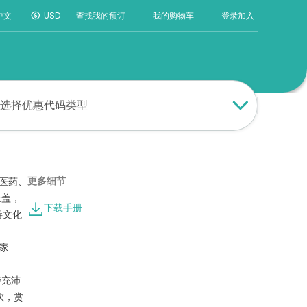
登录
加入
中文
USD
查找我的预订
我的购物车
选择优惠代码类型
更多细节
医药、
上盖，
下载手册
游文化
家
持充沛
饮，赏