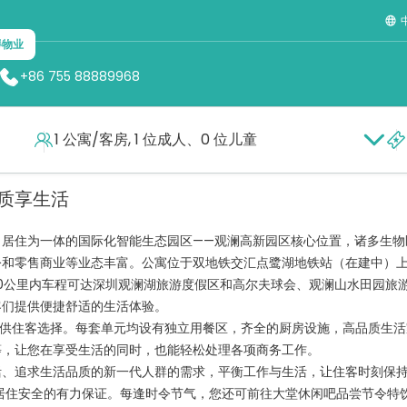
碍物业
+86 755 88889968
1 公寓/客房, 1 位成人、0 位儿童
，质享生活
、居住为一体的国际化智能生态园区——观澜高新园区核心位置，诸多生物
公和零售商业等业态丰富。公寓位于双地铁交汇点鹭湖地铁站（在建中）
10公里内车程可达深圳观澜湖旅游度假区和高尔夫球会、观澜山水田园旅
客们提供便捷舒适的生活体验。
元供住客选择。每套单元均设有独立用餐区，齐全的厨房设施，高品质生活
等，让您在享受生活的同时，也能轻松处理各项商务工作。
活、追求生活品质的新一代人群的需求，平衡工作与生活，让住客时刻保
居住安全的有力保证。每逢时令节气，您还可前往大堂休闲吧品尝节令特