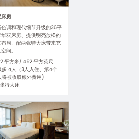
双床房
新色调和现代细节升级的36平
豪华双床房、提供明亮放松的
式布局、配两张特大床带来充
息空间。
42 平方米/ 452 平方英尺
最多 4人（3人入住、第4个
人将被收取额外费用)
2张特大床