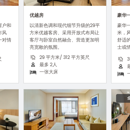
优越房
豪华
窗户和
以清新色调和现代细节升级的29平
豪华一
市风
方米优越客房、采用开放式布局让
米，
一对情
客厅与卧室自然融合、营造更加明
舒适
亮宽敞的氛围。
士或
29 平方米/ 312 平方英尺
尺
最多 2人
一张大床