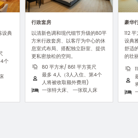
行政套房
豪华
陈设典
以清新色调和现代细节升级的80平
112
方米行政套房、以客厅为中心的休
设典
息室式布局、搭配独立卧室、提供
舒适
尺
更私密放松的空间。
的壮
第4个
80 平方米/ 861 平方英尺
最多 4人（3人入住、第4个
床
人将被收取额外费用)
一张特大床、 一张双人床