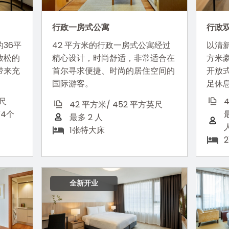
行政一房式公寓
行政
36平
42 平方米的行政一房式公寓经过
以清
放松的
精心设计，时尚舒适，非常适合在
方米
带来充
首尔寻求便捷、时尚的居住空间的
开放
国际游客。
足休
英尺
42 平方米/ 452 平方英尺
第4个
最多 2 人
1张特大床
全新开业