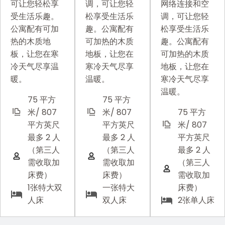
可让您轻松享
网络连接和空
调，可让您轻
受生活乐趣。
调，可让您轻
松享受生活乐
公寓配有可加
松享受生活乐
趣。公寓配有
热的木质地
趣。公寓配有
可加热的木质
板，让您在寒
可加热的木质
地板，让您在
冷天气尽享温
地板，让您在
寒冷天气尽享
暖。
寒冷天气尽享
温暖。
温暖。
75 平方
75 平方
米/ 807
75 平方
米/ 807
平方英尺
米/ 807
平方英尺
最多 2 人
平方英尺
最多 2 人
（第三人
最多 2 人
（第三人
需收取加
（第三人
需收取加
床费）
需收取加
床费）
1张特大双
床费）
一张特大
人床
2张单人床
双人床