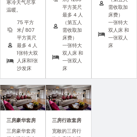
寒冷天气尽享
平方英尺
需收取加
温暖。
最多 4 人
床费）
（第五人
一张特大
75 平方
需收取加
双人床 和
米/ 807
床费）
一张双人
平方英尺
一张特大
床
最多 4 人
双人床 和
1张特大双
一张双人
人床和1张
床
沙发床
三房豪华套房
三房行政套房
三房豪华套房
宽敞的三房行