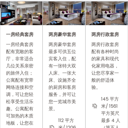
两房豪华套房
两房行政套房
一房经典套房
两房豪华套房
两房行政套房
一房经典套房
最多可供五位
配有各种时尚
配有宽敞的客
宾客入住，配
的家具和现代
厅，非常适合
有一张特大双
化家用电器，
几位关系亲密
人床、一张大
让您尽享家一
的旅伴入住；
床、设施齐全
般的舒适体
公寓配有宽带
的厨房和客房
验。
网络连接和空
服务，并可让
调，可让您轻
145 平方
您一览城市美
松享受生活乐
米/ 1561
景。
趣。公寓配有
平方英尺
可加热的木质
112 平方
最多 4 人
地板，让您在
米/ 1206
（第五人