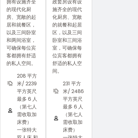
拥有设施齐全
政套房设有设
的现代化厨
施齐全的现代
房、宽敞的起
化厨房、宽敞
居和就餐区，
的就餐和起居
以及三间卧室
区，以及三间
和两间浴室，
卧室和三间浴
可确保每位宾
室，可确保每
客都拥有舒适
位宾客都拥有
的私人空间。
舒适的私人空
间。
208 平方
米/ 2239
231 平方
平方英尺
米/ 2486
最多 6 人
平方英尺
（第七人
最多 6 人
需收取加
（第七人
床费）
需收取加
一张特大
床费）
双人床 和
一张特大