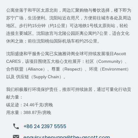
公寓坐落于和平区太原北街，周边汇聚购物与餐饮选择，楼下即为
苏宁广场，生活便利。沈阳站近在咫尺，方便前往城市各处及周边
地区。步行约
15
分钟（约
1
公里）可达地铁
1
号线太原街站，轻松
连接主要城区。沈阳故宫与北陵公园距离公寓约
7
公里，适合文化
休闲之旅；前往沈阳桃仙国际机场车程约
25
公里。
沈阳盛捷和平服务公寓已实施雅诗阁全球可持续发展项目
Ascott
CARES
，该项目围绕五大核心支柱展开：社区（
Community
）、
合作联盟（
Alliance
）、尊重（
Respect
）、环境（
Environment
）
以及 供应链（
Supply Chain
）。
我们积极履行环境保护责任，推崇可持续旅居，通过可量化行动贡
献力量：
碳足迹：
24.46
千克
/
房晚
用水量：
388.87
升
/
房晚
+86 24 2397 5555
enquiry.shenyang@the-ascott.com