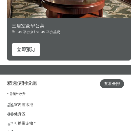
三居室豪华公寓
195 平方米/ 2099 平方英尺
立即预订
精选便利设施
查看全部
* 需额外收费
室内游泳池
健身区
可携带宠物 *