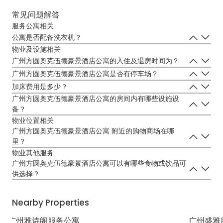
常见问题解答
服务公寓相关
公寓是否配备洗衣机？
每个房型都有配备洗衣机。
物业及设施相关
广州方圆奥克伍德豪景酒店公寓的入住及退房时间为？
广州方圆奥克伍德豪景酒店公寓的入住时间为14:00，退房时间为第二
广州方圆奥克伍德豪景酒店公寓是否有停车场？
天12:00。
是，广州方圆奥克伍德豪景酒店公寓有停车场，住店客人可免费停车。
加床费用是多少？
任何房型的加床费用为人民币350元每晚。
广州方圆奥克伍德豪景酒店公寓的房间内有哪些设施设
备？
房间内的设施设备包括齐全的厨房设备，舒适的起居空间，洗衣机与烘
物业位置相关
干机，家庭娱乐设备，宽屏液晶电视，高速宽带网络，浴室内配有私人
广州方圆奥克伍德豪景酒店公寓 附近的购物商场在哪
蒸气浴，宽敞的洗淋浴间以及奥克伍德精选床上用品。
里？
广州方圆奥克伍德豪景酒店公寓附近的购物场所有：正佳广场，天河
物业其他服务
城，天环广场，万菱汇，太古汇。
广州方圆奥克伍德豪景酒店公寓可以有哪些食物或饮品可
供选择？
住店期间，住客可以在奥膳房空中观景餐厅享用美食和饮品。
Nearby Properties
广州雅诗阁服务公寓
广州盛雅