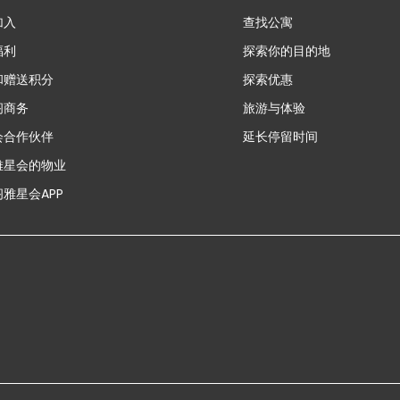
加入
查找公寓
福利
探索你的目的地
和赠送积分
探索优惠
新
阁商务
旅游与体验
会合作伙伴
延长停留时间
雅星会的物业
雅星会APP