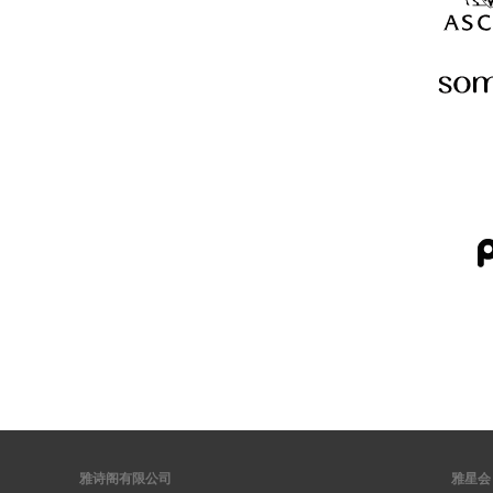
雅诗阁有限公司
雅星会