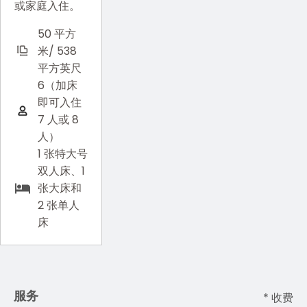
或家庭入住。
50 平方
米/ 538
平方英尺
6（加床
即可入住
7 人或 8
人）
1 张特大号
双人床、1
张大床和
2 张单人
床
服务
* 收费