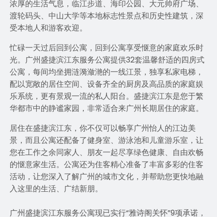
浓厚的生活气息，临江步道、海印公园、大元帅府广场、
渡轮码头、中山大学等本地标志性景点和历史性建筑，深
受本地人和游客欢迎。
忙碌一天过后回到公寓，回到公寓享受惬意的家庭欢乐时
光。广州盛捷滨江东服务公寓提供32套温馨舒适的四房式
公寓，每间均坐拥涟漪潋滟的一线江景，独享私家电梯，
配以宽敞的居住空间、设备齐全的厨房及高品质的家庭娱
乐系统，更有景观一流的私人阳台。盛捷滨江东是您于繁
华都市中的静谧家园，非常适合来广州长期居住的家庭。
居住在盛捷滨江东，你不仅可以畅享广州怡人的江边美
景，而且公寓还配备了健身室、游泳池和儿童游乐室，让
您在工作之余同家人、朋友一起尽享绿色健康、自由欢畅
的惬意家生活。公寓还为住客精心准备了丰富多彩的住客
活动，让您深入了解广州的城市文化，并帮助您更快地融
入这里的生活、广结新朋。
广州盛捷滨江东服务公寓现已实行
“
雅诗阁关怀
”
9
项承诺，