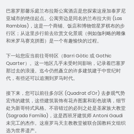
巴塞罗那馨乐庭兰布拉斯公寓酒店是您探索这座加泰罗尼
亚城市的绝佳起点。公寓旁边是同名的兰布拉大街 (Las
Ramblas)，这是一个商铺、饭店和博物馆星罗棋布的步
行区；从这里步行前去欣赏文化景观（例如伽利略的雕像
和米罗马赛克拼图）是一个有趣愉快的过程。
下一站您应当前往哥特区（Barri Gòtic 或 Gothic
Quarter）。这一地区几乎未受时间影响，记录着巴塞罗
那过去的浪漫。迄今仍然矗立的许多建筑建于中世纪时
代，有些还可以追溯到罗马时代。
接下来，您可以前往多尔区 (Quadrat d'Or) 去参观气势
宏伟的建筑，这些建筑装饰有花卉图案和彩色玻璃，细节
处为新哥特式风格。不容错过的必到之处是圣家族大教堂
(Sagrada Família)，这是西班牙建筑师 Antoni Gaudi
未完工的杰作。这座罗马天主教教堂被联合国教科文组织
选为世界遗产。