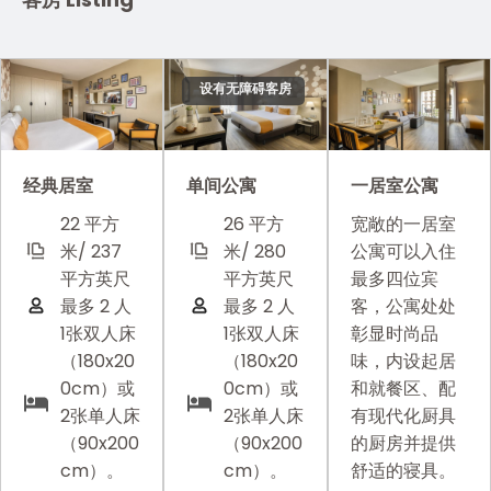
设有无障碍客房
经典居室
单间公寓
一居室公寓
22 平方
26 平方
宽敞的一居室
米/ 237
米/ 280
公寓可以入住
平方英尺
平方英尺
最多四位宾
最多 2 人
最多 2 人
客，公寓处处
1张双人床
1张双人床
彰显时尚品
（180x20
（180x20
味，内设起居
0cm）或
0cm）或
和就餐区、配
2张单人床
2张单人床
有现代化厨具
（90x200
（90x200
的厨房并提供
cm）。
cm）。
舒适的寝具。