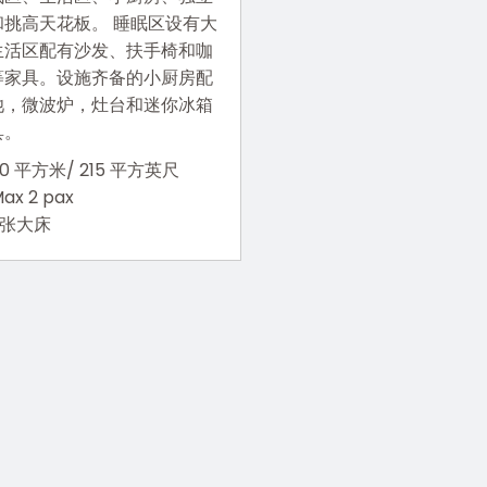
和挑高天花板。 睡眠区设有大
生活区配有沙发、扶手椅和咖
等家具。设施齐备的小厨房配
池，微波炉，灶台和迷你冰箱
具。
20 平方米/ 215 平方英尺
ax 2 pax
1 张大床