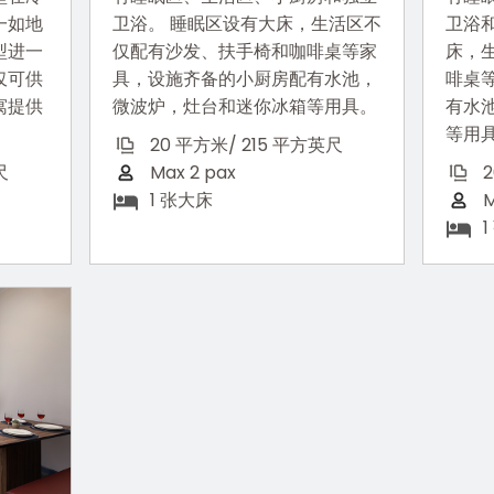
一如地
卫浴。 睡眠区设有大床，生活区不
卫浴
型进一
仅配有沙发、扶手椅和咖啡桌等家
床，
仅可供
具，设施齐备的小厨房配有水池，
啡桌
寓提供
微波炉，灶台和迷你冰箱等用具。
有水
等用
20 平方米/ 215 平方英尺
尺
Max 2 pax
1 张大床
M