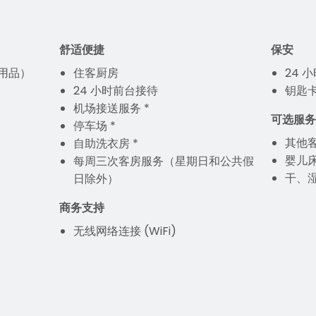
舒适便捷
保安
用品）
住客厨房
24 
24 小时前台接待
钥匙
机场接送服务 *
可选服务
停车场 *
其他客
自助洗衣房 *
婴儿
每周三次客房服务（星期日和公共假
干、湿
日除外）
商务支持
无线网络连接 (WiFi)