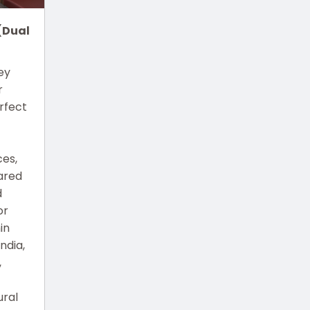
(Dual
ey
r
erfect
ces,
ared
d
or
in
India,
,
ural