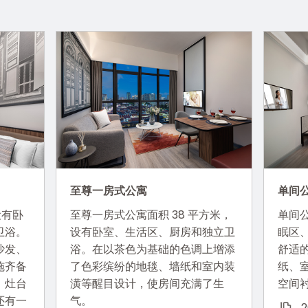
至尊一房式公寓
单间
设有卧
至尊一房式公寓面积 38 平方米，
单间公
卫浴。
设有卧室、生活区、厨房和独立卫
眠区
沙发、
浴。在以茶色为基础的色调上增添
舒适
施齐备
了色彩缤纷的地毯、墙纸和室内装
纸、
，灶台
潢等醒目设计，使房间充满了生
空间
还有一
气。