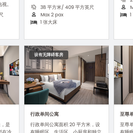
电视。
38 平方米/ 409 平方英尺
M
英尺
Max 2 pax
1 张大床
设有无障碍客房
行政单间公寓
至尊
米，是
行政单间公寓面积 20 平方米，设
至尊单
型在冷
有睡眠区、生活区、小厨房和独立
有睡