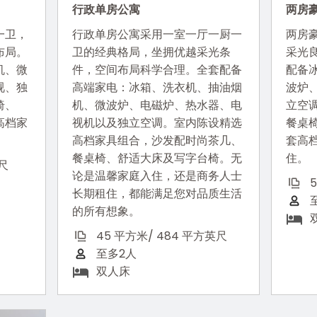
行政单房公寓
两房
一卫，
行政单房公寓采用一室一厅一厨一
两房
布局。
卫的经典格局，坐拥优越采光条
采光
机、微
件，空间布局科学合理。全套配备
配备
视、独
高端家电：冰箱、洗衣机、抽油烟
波炉
椅、
机、微波炉、电磁炉、热水器、电
立空
高档家
视机以及独立空调。室内陈设精选
餐桌
。
高档家具组合，沙发配时尚茶几、
套高
餐桌椅、舒适大床及写字台椅。无
住。
英尺
论是温馨家庭入住，还是商务人士
长期租住，都能满足您对品质生活
的所有想象。
45 平方米/ 484 平方英尺
至多2人
双人床