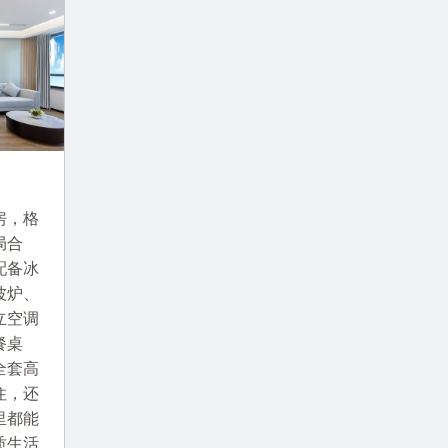
房，格
局合
配备冰
波炉、
立空调
餐桌
全套高
住，还
里都能
质生活