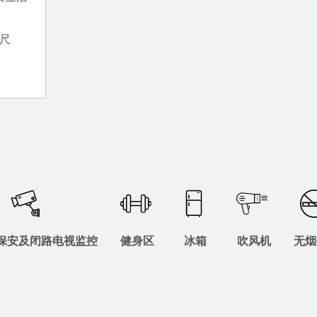
英尺
时保安及闭路电视监控
健身区
冰箱
吹风机
无烟