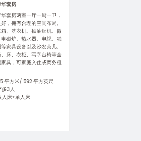
豪华套房
豪华套房两室一厅一厨一卫，
良好，拥有合理的空间布局。
冰箱、洗衣机、抽油烟机、微
、电磁炉、热水器、电视、独
调等家具设备以及沙发茶几、
椅、床、衣柜、写字台椅等全
档家具，可家庭入住或商务租
55 平方米/ 592 平方英尺
至多3人
双人床+单人床